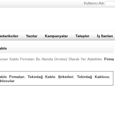
Kullanıcı Adı:
edarikciler
Yazılar
Kampanyalar
Talepler
İş İlanları
ablo
unan Kablo Firmaları Bu Alanda Ücretsiz Olarak Yer Alabilirler.
Firma
blo Firmaları
,
Tekirdağ Kablo Şirketleri
,
Tekirdağ Kablocu
,
blocular