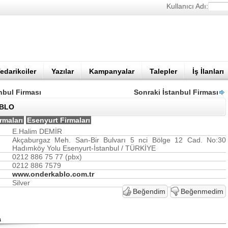
Kullanıcı Adı:
edarikciler
Yazılar
Kampanyalar
Talepler
İş İlanları
nbul Firması
Sonraki İstanbul Firması
BLO
rmaları
Esenyurt Firmaları
E.Halim DEMİR
Akçaburgaz Meh. San-Bir Bulvarı 5 nci Bölge 12 Cad. No:30
Hadımköy Yolu Esenyurt-İstanbul / TÜRKİYE
0212 886 75 77 (pbx)
0212 886 7579
www.onderkablo.com.tr
Silver
Beğendim
Beğenmedim
a