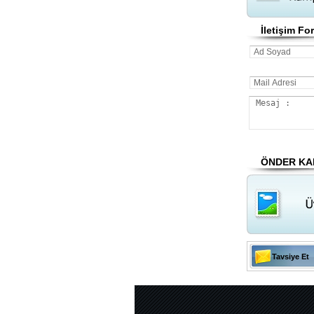
İletişim F
ÖNDER KAB
Tavsiye Et