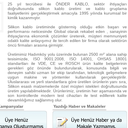
25 yıl tecrübesi ile ÖNDER KABLO, sektör ihtiyaçları
doğrultusunda silikon kablo üretimi ve kablo gruplama
faaliyetlerini gerçekleştirmek amacıyla 1995 yılında kurumsal bir
kimlik kazanmıştır.
Silikon kablo üretiminde göstermiş olduğu etkin başarı ve
performansı neticesinde Global olarak rekabet eden , sanayinin
ihtiyaçlarına ekonomik çözümler üreterek, müşteri memnuniyeti
odaklı kalite anlayışımız ile tercih edilen bir firma olarak sektörün
öncü firmaları arasına girmiştir.
Üretimimiz Hadımköy yolu üzerinde bulunan 2500 m²’ alana sahip
tesisimizde, ISO 9001:2008, ISO 14001, OHSAS 18001
standartları ile VDE, CE ve ROSCH ürün kalite belgelerinin
gerekleri göz önünde bulundurularak, konusunda bilgili ve
deneyim sahibi uzman bir ekip tarafından, teknolojik gelişmelere
uygun makine ve yöntemler kullanılarak gerçekleştirilir.
Uluslararası ve yerli standartlara göre üretilen ürünlerin yanı sıra,
Silikon esaslı malzemelerde özel müşteri istekleri doğrultusunda
üretim yapılabilmektedir. Ürünlerimiz, üretimin her aşamasında ve
son kontrollerde modern test cihazları ile test edillerek kalite
devamlılığımız sağlanmış olur.
Kampanyalar
Yazdığı Haber ve Makaleler