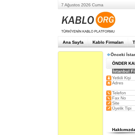
7 Ağustos 2026 Cuma
Ana Sayfa
Kablo Firmaları
T
Önceki İsta
ÖNDER KA
İstanbul Fi
Yetkili Kişi
Adres
Telefon
Fax No
Site
Üyelik Tipi
Hakkımızd