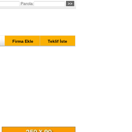
Parola:
Firma Ekle
Teklif İste