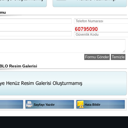
ormu
LO Resim Galerisi
Sayfayı Yazdır
Hata Bildir